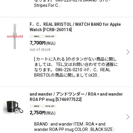
なります。 086-226-0210 BRAND : S.F.C -
Stripes For C…
F．C．REAL BRISTOL / WATCH BAND for Apple
Watch
[
FCRB-260114
]
7,700
円
(税込)
out of stock
[ カートに入れる ]のボタンがない商品に関し
ましては、 TEL,又はお問い合わせでの通販に
なります。 086-226-0210 ※F．C．REAL
BRISTOLの商品に関しましては20…
and wander / アンドワンダー / ROA × and wander
ROA PP mug
[
5746977522
]
2,750
円
(税込)
BRAND : and wander ITEM : ROA × and
wander ROA PP mug COLOR : BLACK SIZE :