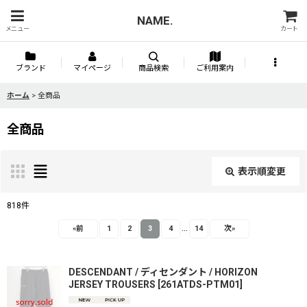
NAME.
メニュー
カート
ブランド
マイページ
商品検索
ご利用案内
ホーム
>
全商品
全商品
表示順変更
閉じる
818
件
...
表示数
:
«
前
1
2
3
4
14
次
»
並び順
:
DESCENDANT / ディセンダント / HORIZON
JERSEY TROUSERS
[
261ATDS-PTM01
]