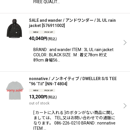
FREE QUALIT…
SALE and wander / アンドワンダー / 3L UL rain
jacket
[
576911002
]
40,040
円
(税込)
BRAND : and wander ITEM : 3L UL rain jacket
COLOR : BLACK SIZE : M : 着丈78cm 裄丈
89cm 身幅56…
nonnative / ノンネイティブ / DWELLER S/S TEE
“96 ‘Til”
[
NN-T4804
]
13,200
円
(税込)
out of stock
[ カートに入れる ]のボタンがない商品に関し
ましては、 TEL,又はお問い合わせでの通販に
なります。 086-226-0210 BRAND : nonnative
ITEM …