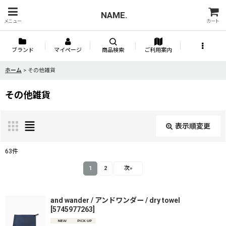
NAME.
メニュー
カート
ブランド
マイページ
商品検索
ご利用案内
ホーム
>
その他雑貨
その他雑貨
表示順変更
閉じる
63
件
表示数
:
1
2
次
»
並び順
:
and wander / アンドワンダー / dry towel
[
5745977263
]