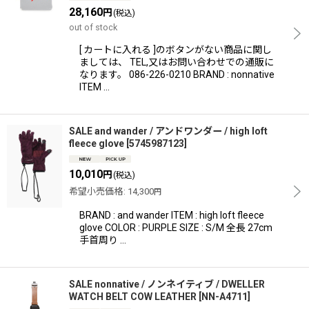
28,160
円
(税込)
out of stock
[ カートに入れる ]のボタンがない商品に関し
ましては、 TEL,又はお問い合わせでの通販に
なります。 086-226-0210 BRAND : nonnative
ITEM …
SALE and wander / アンドワンダー / high loft
fleece glove
[
5745987123
]
10,010
円
(税込)
希望小売価格
:
14,300
円
BRAND : and wander ITEM : high loft fleece
glove COLOR : PURPLE SIZE : S/M 全長 27cm
手首周り …
SALE nonnative / ノンネイティブ / DWELLER
WATCH BELT COW LEATHER
[
NN-A4711
]