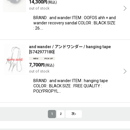
14,300
円
(税込)
out of stock
BRAND : and wander ITEM : OOFOS ahh × and
wander recovery sandal COLOR : BLACK SIZE
: 26.…
and wander / アンドワンダー / hanging tape
[
5742977180
]
7,700
円
(税込)
out of stock
BRAND : and wander ITEM : hanging tape
COLOR : BLACK SIZE : FREE QUALITY :
POLYPROPYL…
1
2
次
»