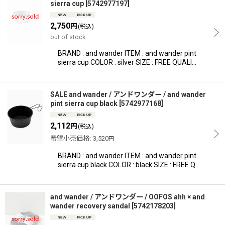
sierra cup
[
5742977197
]
2,750
円
(税込)
out of stock
BRAND : and wander ITEM : and wander pint
sierra cup COLOR : silver SIZE : FREE QUALI…
SALE and wander / アンドワンダー / and wander
pint sierra cup black
[
5742977168
]
2,112
円
(税込)
希望小売価格
:
3,520
円
BRAND : and wander ITEM : and wander pint
sierra cup black COLOR : black SIZE : FREE Q…
and wander / アンドワンダー / OOFOS ahh × and
wander recovery sandal
[
5742178203
]