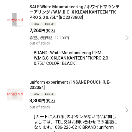
SALE White Mountaineering / ホワイトマウンテ
ニアリング / W.M.B.C. X KLEAN KANTEEN "TK
PRO 2.0 0.75L"
[
BC2373803
]
7,260
円
(税込)
希望小売価格
:
12,100
円
out of stock
BRAND : White Mountaineering ITEM :
W.M.B.C. X KLEAN KANTEEN "TK PRO 2.0
0.75L" COLOR : BLACK …
uniform experiment / INSANE POUCH
[
UE-
232054
]
3,300
円
(税込)
out of stock
[ カートに入れる ]のボタンがない商品に関し
ましては、 TEL,又はお問い合わせでの通販に
なります。 086-226-0210 BRAND : uniform