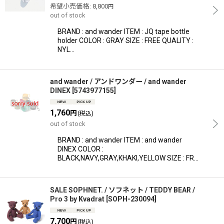
希望小売価格
:
8,800
円
out of stock
BRAND : and wander ITEM : JQ tape bottle
holder COLOR : GRAY SIZE : FREE QUALITY :
NYL…
and wander / アンドワンダー / and wander
DINEX
[
5743977155
]
1,760
円
(税込)
out of stock
BRAND : and wander ITEM : and wander
DINEX COLOR :
BLACK,NAVY,GRAY,KHAKI,YELLOW SIZE : FR…
SALE SOPHNET. / ソフネット / TEDDY BEAR /
Pro 3 by Kvadrat
[
SOPH-230094
]
7,700
円
(税込)