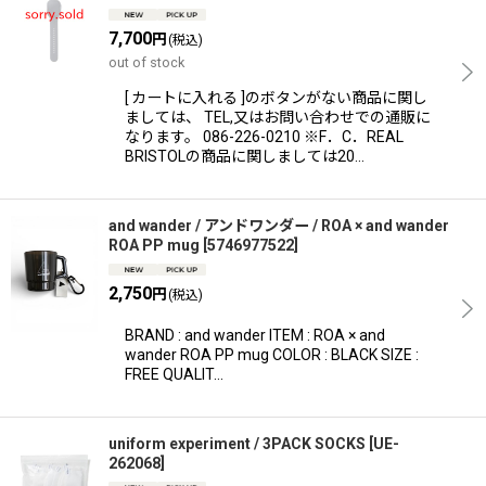
7,700
円
(税込)
out of stock
[ カートに入れる ]のボタンがない商品に関し
ましては、 TEL,又はお問い合わせでの通販に
なります。 086-226-0210 ※F．C．REAL
BRISTOLの商品に関しましては20…
and wander / アンドワンダー / ROA × and wander
ROA PP mug
[
5746977522
]
2,750
円
(税込)
BRAND : and wander ITEM : ROA × and
wander ROA PP mug COLOR : BLACK SIZE :
FREE QUALIT…
uniform experiment / 3PACK SOCKS
[
UE-
262068
]