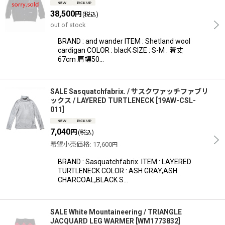
38,500
円
(税込)
out of stock
BRAND : and wander ITEM : Shetland wool
cardigan COLOR : blacK SIZE : S-M : 着丈
67cm 肩幅50…
SALE Sasquatchfabrix. / サスクワァッチファブリ
ックス / LAYERED TURTLENECK
[
19AW-CSL-
011
]
7,040
円
(税込)
希望小売価格
:
17,600
円
BRAND : Sasquatchfabrix. ITEM : LAYERED
TURTLENECK COLOR : ASH GRAY,ASH
CHARCOAL,BLACK S…
SALE White Mountaineering / TRIANGLE
JACQUARD LEG WARMER
[
WM1773832
]