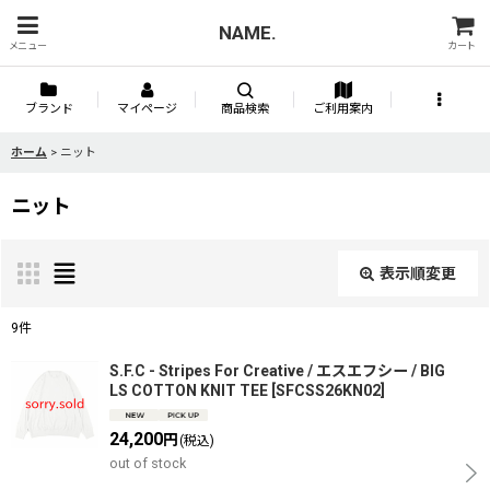
NAME.
メニュー
カート
ブランド
マイページ
商品検索
ご利用案内
ホーム
>
ニット
ニット
表示順変更
閉じる
9
件
表示数
:
S.F.C - Stripes For Creative / エスエフシー / BIG
LS COTTON KNIT TEE
[
SFCSS26KN02
]
並び順
:
24,200
円
(税込)
out of stock