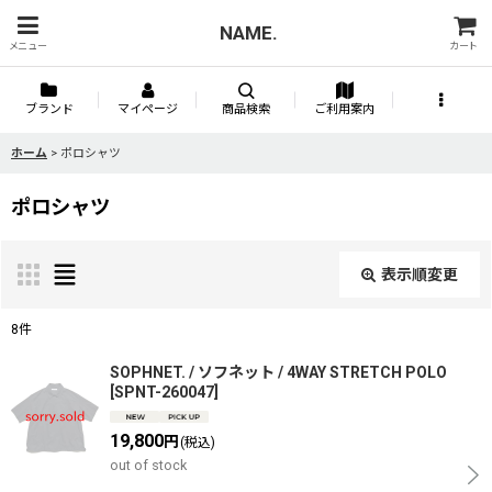
NAME.
メニュー
カート
ブランド
マイページ
商品検索
ご利用案内
ホーム
>
ポロシャツ
ポロシャツ
表示順変更
閉じる
8
件
表示数
:
SOPHNET. / ソフネット / 4WAY STRETCH POLO
[
SPNT-260047
]
並び順
:
19,800
円
(税込)
out of stock