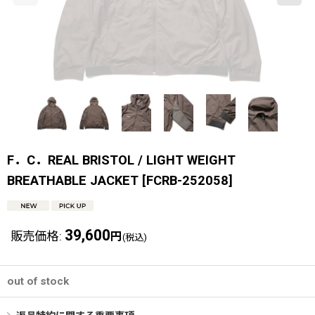
F．C．REAL BRISTOL / LIGHT WEIGHT
BREATHABLE JACKET
[
FCRB-252058
]
39,600
販売価格
:
円
(税込)
out of stock