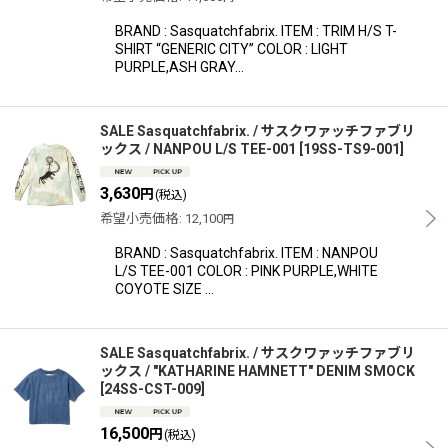
絞り込む
BRAND : Sasquatchfabrix. ITEM : TRIM H/S T-
SHIRT “GENERIC CITY” COLOR : LIGHT
PURPLE,ASH GRAY…
SALE Sasquatchfabrix. / サスクワァッチファブリ
ックス / NANPOU L/S TEE-001
[
19SS-TS9-001
]
3,630
円
(税込)
希望小売価格
:
12,100
円
BRAND : Sasquatchfabrix. ITEM : NANPOU
L/S TEE-001 COLOR : PINK PURPLE,WHITE
COYOTE SIZE …
SALE Sasquatchfabrix. / サスクワァッチファブリ
ックス / "KATHARINE HAMNETT" DENIM SMOCK
[
24SS-CST-009
]
16,500
円
(税込)