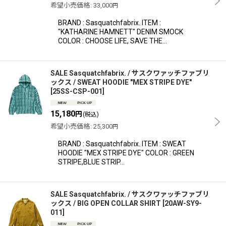
希望小売価格
:
33,000
円
BRAND : Sasquatchfabrix. ITEM :
"KATHARINE HAMNETT" DENIM SMOCK
COLOR : CHOOSE LIFE, SAVE THE…
SALE Sasquatchfabrix. / サスクワァッチファブリ
ックス / SWEAT HOODIE "MEX STRIPE DYE"
[
25SS-CSP-001
]
15,180
円
(税込)
希望小売価格
:
25,300
円
BRAND : Sasquatchfabrix. ITEM : SWEAT
HOODIE "MEX STRIPE DYE" COLOR : GREEN
STRIPE,BLUE STRIP…
SALE Sasquatchfabrix. / サスクワァッチファブリ
ックス / BIG OPEN COLLAR SHIRT
[
20AW-SY9-
011
]