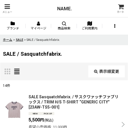
NAME.
メニュー
カート
ブランド
マイページ
商品検索
ご利用案内
ホーム
>
SALE
>
SALE / Sasquatchfabrix.
SALE / Sasquatchfabrix.
表示順変更
閉じる
14
件
表示数
:
SALE Sasquatchfabrix. / サスクワァッチファブリ
ックス / TRIM H/S T-SHIRT “GENERIC CITY”
[
23AW-TS5-001
]
並び順
:
5,500
円
(税込)
希望小売価格
:
11,000
円