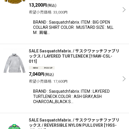
13,200
円
(税込)
希望小売価格
:
33,000
円
BRAND : Sasquatchfabrix. ITEM : BIG OPEN
COLLAR SHIRT COLOR : MUSTARD SIZE : M,L
M : 肩幅…
SALE Sasquatchfabrix. / サスクワァッチファブリ
ックス / LAYERED TURTLENECK
[
19AW-CSL-
011
]
7,040
円
(税込)
希望小売価格
:
17,600
円
BRAND : Sasquatchfabrix. ITEM : LAYERED
TURTLENECK COLOR : ASH GRAY,ASH
CHARCOAL,BLACK S…
SALE Sasquatchfabrix. / サスクワァッチファブリ
ックス / REVERSIBLE NYLON PULLOVER
[
19SS-