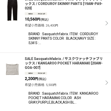
ックス / CORDUROY SKINNY PANTS
[
19AW-PA9-
020
]
10,560
円
(税込)
希望小売価格
:
26,400
円
BRAND : Sasquatchfabrix. ITEM : CORDUROY
SKINNY PANTS COLOR : BLACK,NAVY SIZE :
S,M S :…
SALE Sasquatchfabrix. / サスクワァッチファブリ
ックス / KANGAROO POCKET HARAMAKI
[
20AW-
GOA-007
]
2,200
円
(税込)
希望小売価格
:
5,500
円
BRAND : Sasquatchfabrix. ITEM : KANGAROO
POCKET HARAMAKI COLOR : ASH
GRAY,PURPLE,BLACK,ASH BL…