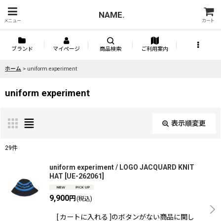
NAME.
メニュー
カート
ブランド
マイページ
商品検索
ご利用案内
ホーム
>
uniform experiment
uniform experiment
表示順変更
閉じる
29
件
表示数
:
uniform experiment / LOGO JACQUARD KNIT
HAT
[
UE-262061
]
並び順
:
9,900
円
(税込)
[ カートに入れる ]のボタンがない商品に関し