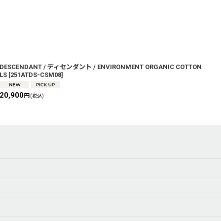
DESCENDANT / ディセンダント / ENVIRONMENT ORGANIC COTTON
LS
[
251ATDS-CSM08
]
20,900
円
(税込)