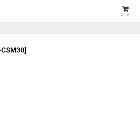
カート
-CSM30
]