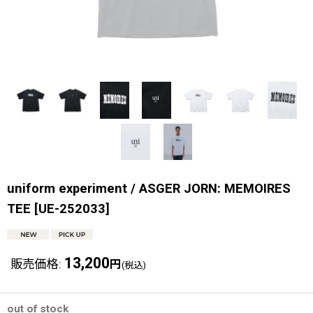
uniform experiment / ASGER JORN: MEMOIRES
TEE
[
UE-252033
]
13,200
販売価格
:
円
(税込)
out of stock