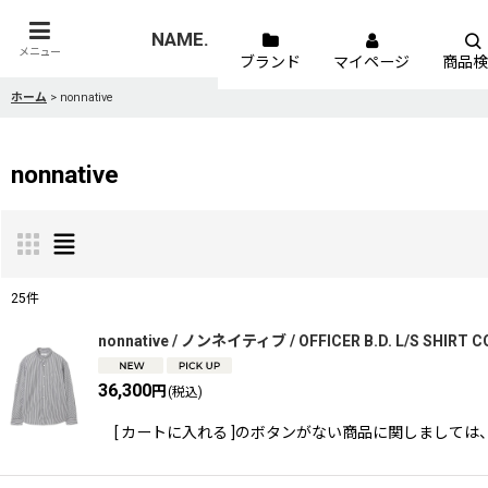
NAME.
メニュー
ブランド
マイページ
商品検
ホーム
>
nonnative
nonnative
25
件
表示数
:
nonnative / ノンネイティブ / OFFICER B.D. L/S SHIRT 
36,300
円
(税込)
並び順
:
[ カートに入れる ]のボタンがない商品に関しましては、 TEL,又