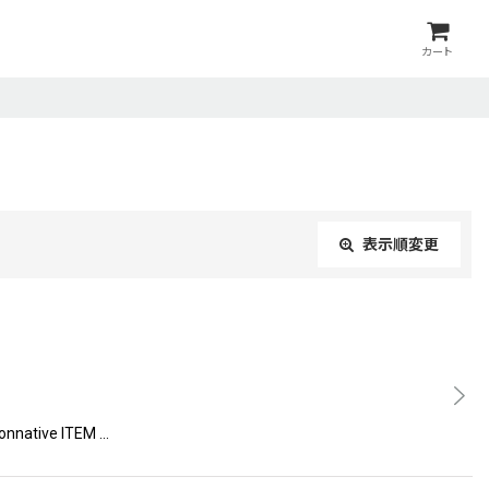
カート
表示順変更
閉じる
ive ITEM …