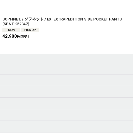
SOPHNET. / ソフネット / EX. EXTRAPEDITION SIDE POCKET PANTS
[
SPNT-252047
]
42,900
円
(税込)