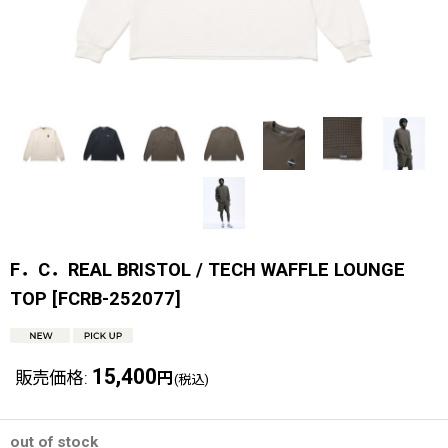
F．C．REAL BRISTOL / TECH WAFFLE LOUNGE
TOP
[
FCRB-252077
]
15,400
販売価格
:
円
(税込)
out of stock