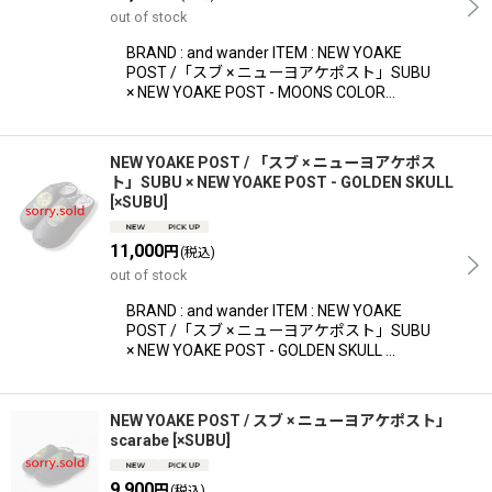
out of stock
BRAND : and wander ITEM : NEW YOAKE
POST /「スブ × ニューヨアケポスト」SUBU
× NEW YOAKE POST - MOONS COLOR…
NEW YOAKE POST / 「スブ × ニューヨアケポス
ト」SUBU × NEW YOAKE POST - GOLDEN SKULL
[
×SUBU
]
11,000
円
(税込)
out of stock
BRAND : and wander ITEM : NEW YOAKE
POST /「スブ × ニューヨアケポスト」SUBU
× NEW YOAKE POST - GOLDEN SKULL …
NEW YOAKE POST / スブ × ニューヨアケポスト」
scarabe
[
×SUBU
]
9,900
円
(税込)