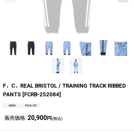
F．C．REAL BRISTOL / TRAINING TRACK RIBBED
PANTS
[
FCRB-252084
]
20,900
販売価格
:
円
(税込)