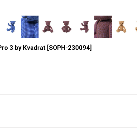
o 3 by Kvadrat
[
SOPH-230094
]