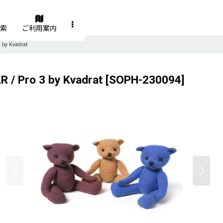
索
ご利用案内
by Kvadrat
 Pro 3 by Kvadrat
[
SOPH-230094
]