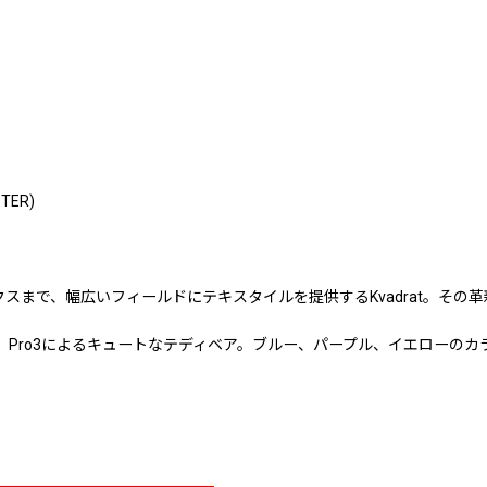
STER)
スまで、幅広いフィールドにテキスタイルを提供するKvadrat。その
、Pro3によるキュートなテディベア。ブルー、パープル、イエローの