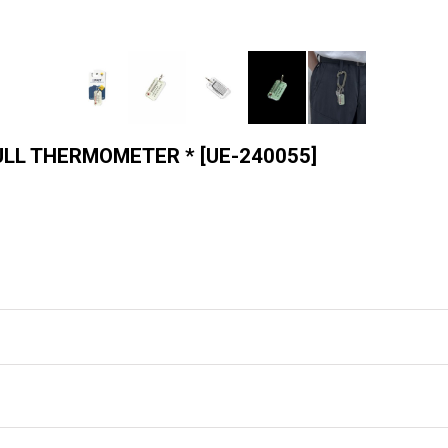
PULL THERMOMETER *
[
UE-240055
]