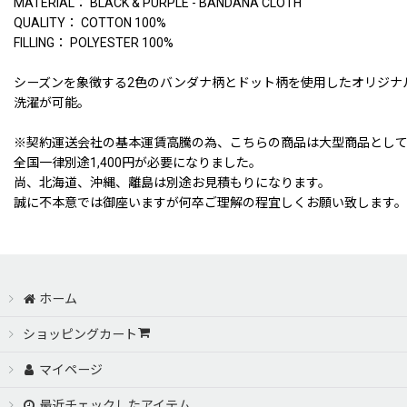
MATERIAL： BLACK & PURPLE - BANDANA CLOTH
QUALITY： COTTON 100%
FILLING： POLYESTER 100%
シーズンを象徴する2色のバンダナ柄とドット柄を使用したオリジナ
洗濯が可能。
※契約運送会社の基本運賃高騰の為、こちらの商品は大型商品とし
全国一律別途1,400円が必要になりました。
尚、北海道、沖縄、離島は別途お見積もりになります。
誠に不本意では御座いますが何卒ご理解の程宜しくお願い致します。
ホーム
ショッピングカート
マイページ
最近チェックしたアイテム