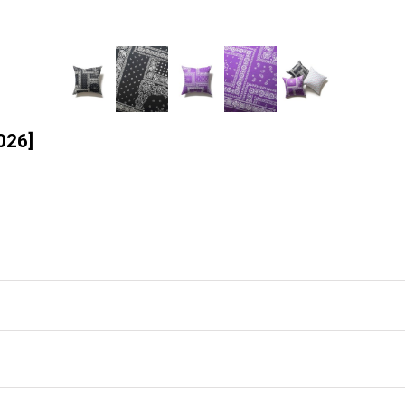
026
]