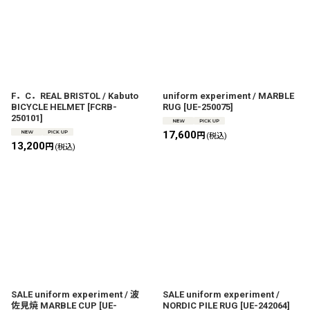
F．C．REAL BRISTOL / Kabuto
uniform experiment / MARBLE
BICYCLE HELMET
[
FCRB-
RUG
[
UE-250075
]
250101
]
17,600
円
(税込)
13,200
円
(税込)
SALE uniform experiment / 波
SALE uniform experiment /
佐見焼 MARBLE CUP
[
UE-
NORDIC PILE RUG
[
UE-242064
]