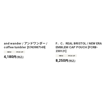
and wander / アンドワンダー /
F．C．REAL BRISTOL / NEW ERA
coffee tumbler
[
5743987149
]
EMBLEM CAP POUCH
[
FCRB-
230121
]
4,180
円
(税込)
8,250
円
(税込)