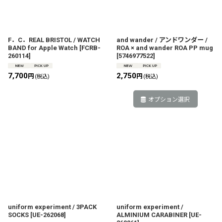
F．C．REAL BRISTOL / WATCH
and wander / アンドワンダー /
BAND for Apple Watch
[
FCRB-
ROA × and wander ROA PP mug
260114
]
[
5746977522
]
7,700
2,750
円
円
(税込)
(税込)
オプション選択
uniform experiment / 3PACK
uniform experiment /
SOCKS
[
UE-262068
]
ALMINIUM CARABINER
[
UE-