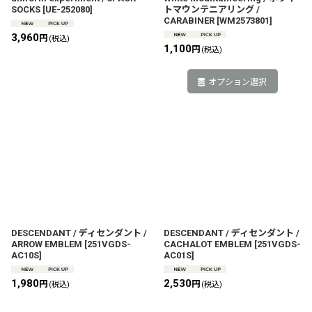
SOCKS
[
UE-252080
]
トマウンテニアリング /
CARABINER
[
WM2573801
]
3,960
円
(税込)
1,100
円
(税込)
オプション選択
DESCENDANT / ディセンダント /
DESCENDANT / ディセンダント /
ARROW EMBLEM
[
251VGDS-
CACHALOT EMBLEM
[
251VGDS-
AC10S
]
AC01S
]
1,980
2,530
円
円
(税込)
(税込)