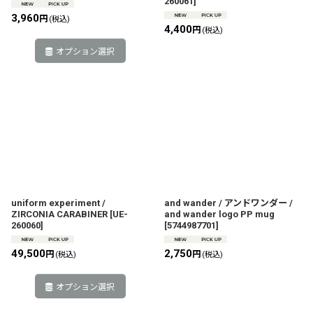
260061
]
3,960
円
(税込)
4,400
円
(税込)
オプション選択
uniform experiment /
and wander / アンドワンダー /
ZIRCONIA CARABINER
[
UE-
and wander logo PP mug
260060
]
[
5744987701
]
49,500
2,750
円
円
(税込)
(税込)
オプション選択