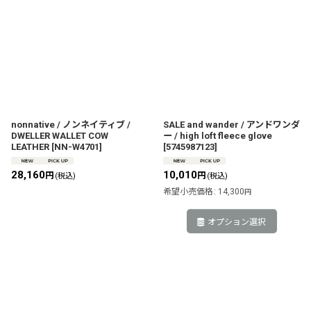
nonnative / ノンネイティブ /
SALE and wander / アンドワンダ
DWELLER WALLET COW
ー / high loft fleece glove
LEATHER
[
NN-W4701
]
[
5745987123
]
28,160
10,010
円
円
(税込)
(税込)
希望小売価格
:
14,300
円
オプション選択