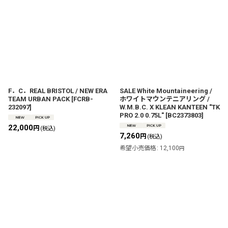
F．C．REAL BRISTOL / NEW ERA
SALE White Mountaineering /
TEAM URBAN PACK
[
FCRB-
ホワイトマウンテニアリング /
232097
]
W.M.B.C. X KLEAN KANTEEN "TK
PRO 2.0 0.75L"
[
BC2373803
]
22,000
円
(税込)
7,260
円
(税込)
希望小売価格
:
12,100
円