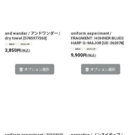
絞り込む
and wander / アンドワンダー /
uniform experiment /
dry towel
[
5745977263
]
FRAGMENT: HOHNER BLUES
HARP G-MAJOR
[
UE-262078
]
3,850
円
(税込)
9,900
円
(税込)
オプション選択
オプション選択
uniform experiment / SQUISHY
nonnative / ノンネイティブ /