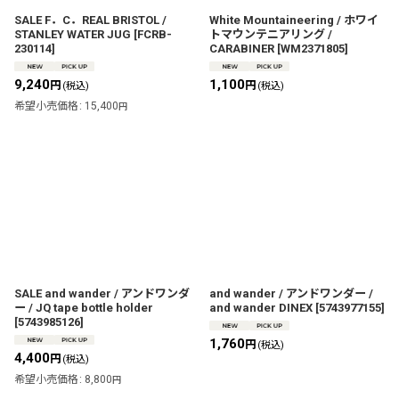
SALE F．C．REAL BRISTOL /
White Mountaineering / ホワイ
STANLEY WATER JUG
[
FCRB-
トマウンテニアリング /
230114
]
CARABINER
[
WM2371805
]
9,240
1,100
円
円
(税込)
(税込)
希望小売価格
:
15,400
円
SALE and wander / アンドワンダ
and wander / アンドワンダー /
ー / JQ tape bottle holder
and wander DINEX
[
5743977155
]
[
5743985126
]
1,760
円
(税込)
4,400
円
(税込)
希望小売価格
:
8,800
円