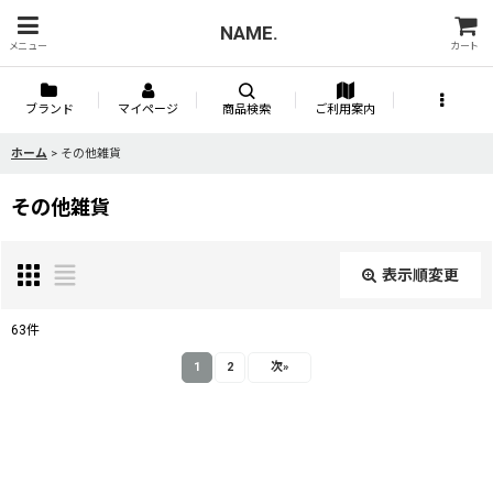
NAME.
メニュー
カート
ブランド
マイページ
商品検索
ご利用案内
ホーム
>
その他雑貨
その他雑貨
表示順変更
閉じる
63
件
表示数
:
1
2
次
»
並び順
: