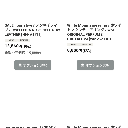
SALE nonnative / ノンネイティ
White Mountaineering / ホワイ
ブ / DWELLER WATCH BELT COW
トマウンテニアリング / WM
LEATHER
[
NN-A4711
]
ORIGINAL PERFUME
BRUTALISM
[
WM2573818
]
13,860
円
(税込)
9,900
円
(税込)
希望小売価格
:
19,800
円
オプション選択
オプション選択
uniform experiment / 3PACK
White Mountaineering / ホワイ