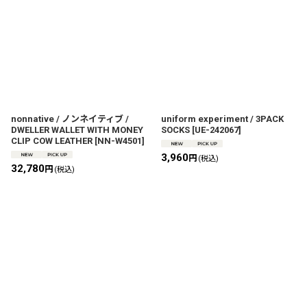
nonnative / ノンネイティブ /
uniform experiment / 3PACK
DWELLER WALLET WITH MONEY
SOCKS
[
UE-242067
]
CLIP COW LEATHER
[
NN-W4501
]
3,960
円
(税込)
32,780
円
(税込)