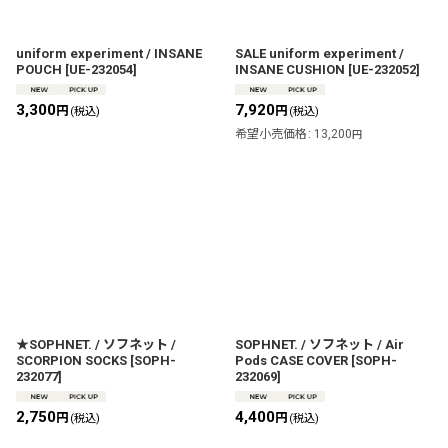
uniform experiment / INSANE
SALE uniform experiment /
POUCH
[
UE-232054
]
INSANE CUSHION
[
UE-232052
]
3,300
7,920
円
円
(税込)
(税込)
希望小売価格
:
13,200
円
★SOPHNET. / ソフネット /
SOPHNET. / ソフネット / Air
SCORPION SOCKS
[
SOPH-
Pods CASE COVER
[
SOPH-
232077
]
232069
]
2,750
4,400
円
円
(税込)
(税込)