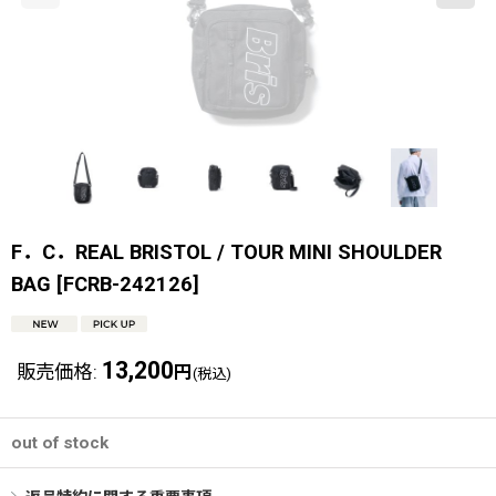
F．C．REAL BRISTOL / TOUR MINI SHOULDER
BAG
[
FCRB-242126
]
13,200
販売価格
:
円
(税込)
out of stock