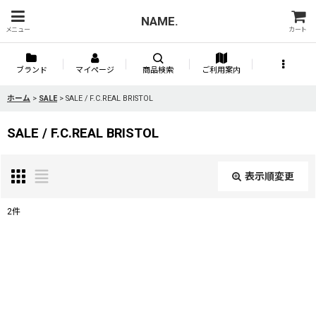
NAME.
メニュー
カート
ブランド
マイページ
商品検索
ご利用案内
ホーム
>
SALE
>
SALE / F.C.REAL BRISTOL
SALE / F.C.REAL BRISTOL
表示順変更
閉じる
2
件
表示数
:
並び順
: