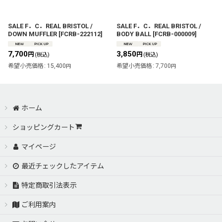
絞り込む
SALE F．C．REAL BRISTOL /
SALE F．C．REAL BRISTOL /
DOWN MUFFLER
[
FCRB-222112
]
BODY BALL
[
FCRB-000009
]
7,700
3,850
円
円
(税込)
(税込)
希望小売価格
:
15,400
希望小売価格
:
7,700
円
円
ホーム
ショッピングカート
マイページ
最近チェックしたアイテム
特定商取引法表示
ご利用案内