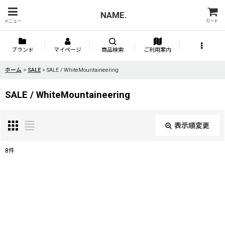
NAME.
メニュー
カート
ブランド
マイページ
商品検索
ご利用案内
ホーム
>
SALE
>
SALE / WhiteMountaineering
SALE / WhiteMountaineering
表示順変更
閉じる
8
件
表示数
:
並び順
: