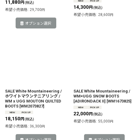
11,880
円
(税込)
14,300
円
(税込)
希望小売価格
:
29,700
円
希望小売価格
:
28,600
円
オプション選択
SALE White Mountaineering /
SALE White Mountaineering /
ホワイトマウンテニアリング /
WM×UGG SNOW BOOTS
WM x UGG MOUTON QUILTED
[ADIRONDACK II]
[
WM1673825
]
BOOTS
[
WM2073827
]
22,000
円
(税込)
18,150
円
(税込)
希望小売価格
:
55,000
円
希望小売価格
:
36,300
円