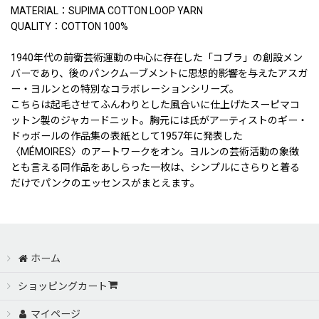
MATERIAL：SUPIMA COTTON LOOP YARN
QUALITY：COTTON 100%
1940年代の前衛芸術運動の中心に存在した「コブラ」の創設メン
バーであり、後のパンクムーブメントに思想的影響を与えたアスガ
ー・ヨルンとの特別なコラボレーションシリーズ。
こちらは起毛させてふんわりとした風合いに仕上げたスーピマコ
ットン製のジャカードニット。胸元には氏がアーティストのギー・
ドゥボールの作品集の表紙として1957年に発表した
〈MÉMOIRES〉のアートワークをオン。ヨルンの芸術活動の象徴
とも言える同作品をあしらった一枚は、シンプルにさらりと着る
だけでパンクのエッセンスがまとえます。
ホーム
ショッピングカート
マイページ