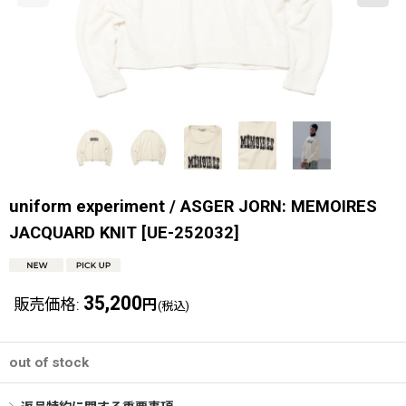
uniform experiment / ASGER JORN: MEMOIRES
JACQUARD KNIT
[
UE-252032
]
35,200
販売価格
:
円
(税込)
out of stock