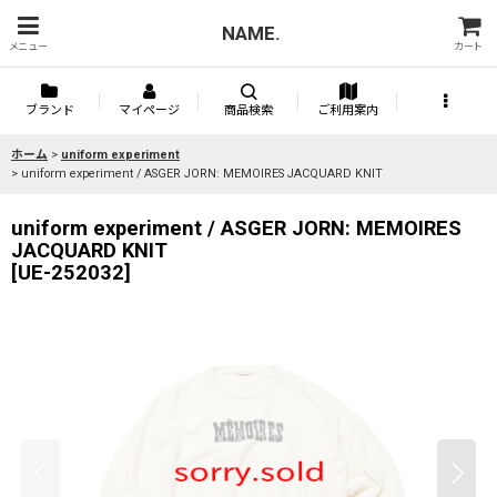
NAME.
メニュー
カート
ブランド
マイページ
商品検索
ご利用案内
ホーム
>
uniform experiment
>
uniform experiment / ASGER JORN: MEMOIRES JACQUARD KNIT
uniform experiment / ASGER JORN: MEMOIRES
JACQUARD KNIT
[
UE-252032
]