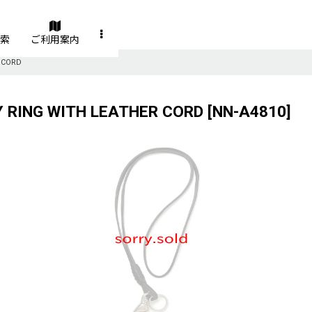
索
ご利用案内
 CORD
 RING WITH LEATHER CORD
[
NN-A4810
]