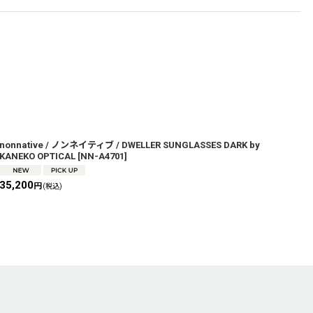
nonnative / ノンネイティブ / DWELLER SUNGLASSES DARK by
n
KANEKO OPTICAL
[
NN-A4701
]
O
35,200
3
円
(税込)