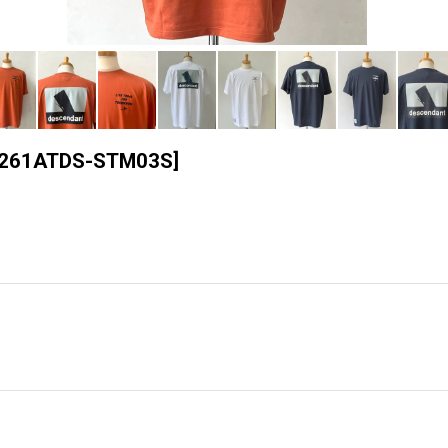
261ATDS-STM03S
]