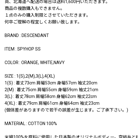
尚、北海道へ配送の場合は送料1,600円いただきます。
商品の複数購入もできません。
１点のみの購入制限とさせていただきます。
何卒ご理解の程宜しくお願い致します。
BRAND : DESCENDANT
ITEM : SPYHOP SS
COLOR : ORANGE, WHITE,NAVY
SIZE : 1(S),2(M),3(L),4(XL)
1(S) : 着丈73cm 肩幅53cm 身幅57cm 袖丈20cm
2(M) : 着丈75cm 肩幅55cm 身幅59cm 袖丈21cm
3(L) : 着丈78cm 肩幅58cm 身幅62cm 袖丈22cm
4(XL) : 着丈79cm 肩幅61cm 身幅64cm 袖丈23cm
(個体差がありますので若干の誤差が生じます。ご了承下さい。)
MATERIAL : COTTON 100%
米綿100%を原料に使用した日本製のオリジナルボディー。空紡糸と