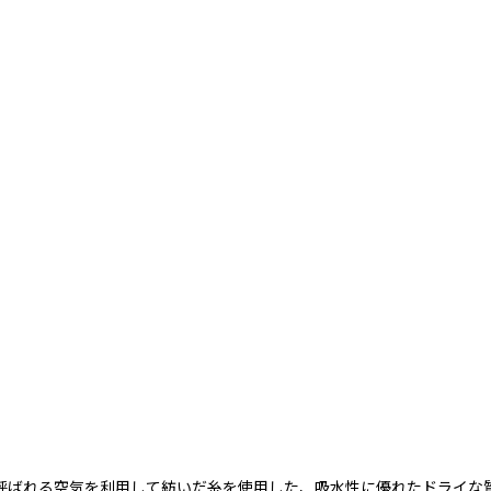
呼ばれる空気を利用して紡いだ糸を使用した、吸水性に優れたドライな質感