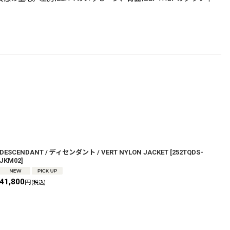
DESCENDANT / ディセンダント / VERT NYLON JACKET
[
252TQDS-
D
JKM02
]
L
41,800
2
円
(税込)