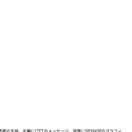
の生地。左胸にLTFTのメッセージ、背面にSPYHOPのグラフィ