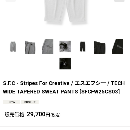
S.F.C - Stripes For Creative / エスエフシー / TECH
WIDE TAPERED SWEAT PANTS
[
SFCFW25CS03
]
29,700
販売価格
:
円
(税込)