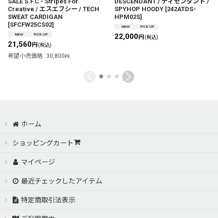
SALE S.F.C - Stripes For
DESCENDANT / ディセンダント /
Creative / エスエフシー / TECH
SPYHOP HOODY
[
242ATDS-
SWEAT CARDIGAN
HPM02S
]
[
SFCFW25CS02
]
22,000
円
(税込)
21,560
円
(税込)
希望小売価格
:
30,800
円
ホーム
ショッピングカート
マイページ
最近チェックしたアイテム
特定商取引法表示