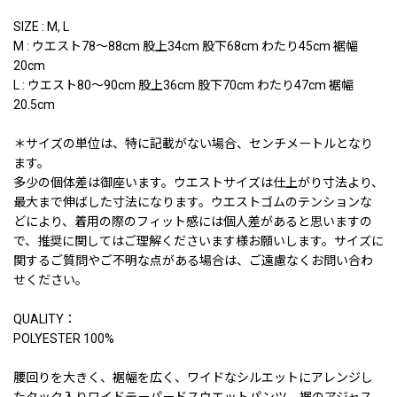
SIZE : M, L
M : ウエスト78〜88cm 股上34cm 股下68cm わたり45cm 裾幅
20cm
L : ウエスト80〜90cm 股上36cm 股下70cm わたり47cm 裾幅
20.5cm
＊サイズの単位は、特に記載がない場合、センチメートルとなり
ます。
多少の個体差は御座います。ウエストサイズは仕上がり寸法より、
最大まで伸ばした寸法になります。ウエストゴムのテンションな
どにより、着用の際のフィット感には個人差があると思いますの
で、推奨に関してはご理解くださいます様お願いします。サイズに
関するご質問やご不明な点がある場合は、ご遠慮なくお問い合わ
せください。
QUALITY：
POLYESTER 100%
腰回りを大きく、裾幅を広く、ワイドなシルエットにアレンジし
たタック入りワイドテーパードスウエットパンツ。裾のアジャス