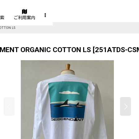
索
ご利用案内
OTTON LS
ENT ORGANIC COTTON LS
[
251ATDS-CS