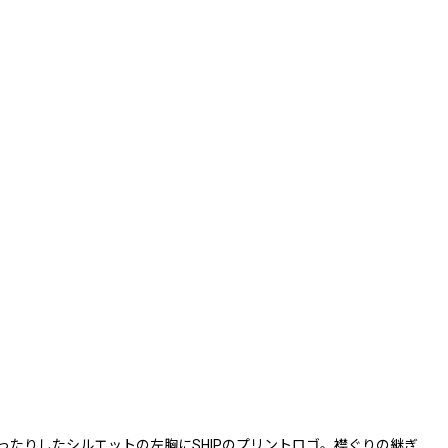
ったりしたシルエットの左胸にSHIPのプリントロゴ。襟ぐりの継ぎ