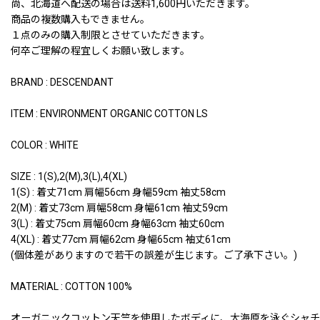
尚、北海道へ配送の場合は送料1,600円いただきます。
商品の複数購入もできません。
１点のみの購入制限とさせていただきます。
何卒ご理解の程宜しくお願い致します。
BRAND : DESCENDANT
ITEM : ENVIRONMENT ORGANIC COTTON LS
COLOR : WHITE
SIZE : 1(S),2(M),3(L),4(XL)
1(S) : 着丈71cm 肩幅56cm 身幅59cm 袖丈58cm
2(M) : 着丈73cm 肩幅58cm 身幅61cm 袖丈59cm
3(L) : 着丈75cm 肩幅60cm 身幅63cm 袖丈60cm
4(XL) : 着丈77cm 肩幅62cm 身幅65cm 袖丈61cm
(個体差がありますので若干の誤差が生じます。ご了承下さい。)
MATERIAL : COTTON 100%
オーガニックコットン天竺を使用したボディに、大海原を泳ぐシャチの