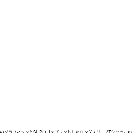
グラフィックとSHIPロゴをプリントしたロングスリーブTシャツ。ゆ