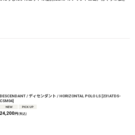
DESCENDANT / ディセンダント / HORIZONTAL POLO LS
[
231ATDS-
D
CSM04
]
T
24,200
1
円
(税込)