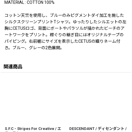
MATERIAL : COTTON 100%
コットン天竺を使用し、ブルーのみピグメントダイ加工を施した
シルクスクリーンプリントTシャツ。ゆったりしたシルエットの左
胸にCETUSロゴ、背面にボートやパラソルが描かれたビーチのア
ートワークをプリント。襟ぐりの継ぎ目にはオリジナルテープの
パイピング。右前裾にサイズを表示したCETUSの織りネーム付
き。ブルー、グレーの2色展開。
関連商品
S.F.C - Stripes For Creative / エ
DESCENDANT / ディセンダント /