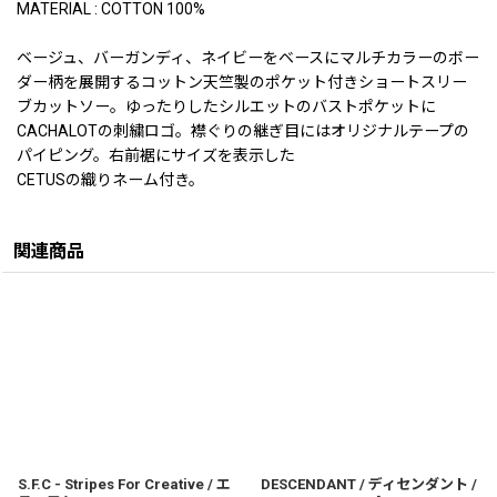
MATERIAL : COTTON 100%
ベージュ、バーガンディ、ネイビーをベースにマルチカラーのボー
ダー柄を展開するコットン天竺製のポケット付きショートスリー
ブカットソー。ゆったりしたシルエットのバストポケットに
CACHALOTの刺繍ロゴ。襟ぐりの継ぎ目にはオリジナルテープの
パイピング。右前裾にサイズを表示した
CETUSの織りネーム付き。
関連商品
S.F.C - Stripes For Creative / エ
DESCENDANT / ディセンダント /