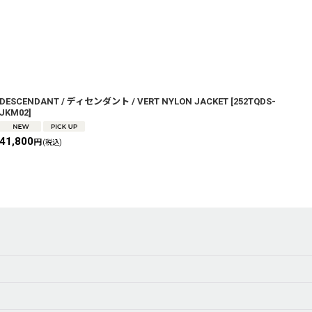
DESCENDANT / ディセンダント / VERT NYLON JACKET
[
252TQDS-
D
JKM02
]
L
41,800
2
円
(税込)