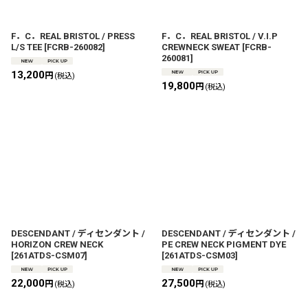
絞り込む
F．C．REAL BRISTOL / PRESS
F．C．REAL BRISTOL / V.I.P
L/S TEE
[
FCRB-260082
]
CREWNECK SWEAT
[
FCRB-
260081
]
13,200
円
(税込)
19,800
円
(税込)
DESCENDANT / ディセンダント /
DESCENDANT / ディセンダント /
HORIZON CREW NECK
PE CREW NECK PIGMENT DYE
[
261ATDS-CSM07
]
[
261ATDS-CSM03
]
22,000
27,500
円
円
(税込)
(税込)