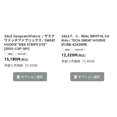
SALE Sasquatchfabrix. / サスク
SALE F．C．REAL BRISTOL for
ワァッチファブリックス / SWEAT
Kids / TECH SWEAT HOODIE
HOODIE "MEX STRIPE DYE"
[
FCRB-K242009
]
[
25SS-CSP-001
]
12,320
円
(税込)
15,180
円
(税込)
希望小売価格
:
15,400
円
希望小売価格
:
25,300
円
オプション選択
オプション選択