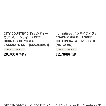
CITY COUNTRY CITY / シティー
nonnative / ノンネイティブ /
カントリーシティー / CITY
COACH CREW PULLOVER
COUNTRY CITY × WAR
COTTON SWEAT OVERDYED
JACQUARD KNIT
[
CCC253K001
]
[
NN-C4603
]
29,700
32,780
円
円
(税込)
(税込)
DESCENDANT / ディセンダント /
S.F.C - Stripes For Creative / エ