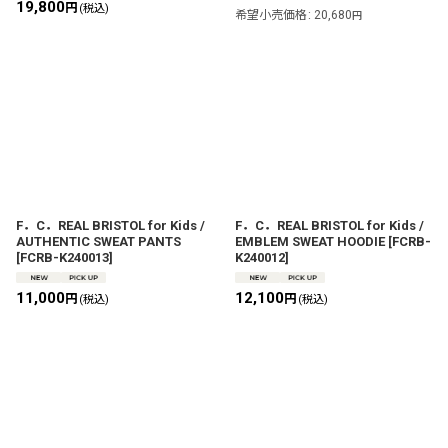
19,800
円
(税込)
希望小売価格
:
20,680
円
F．C．REAL BRISTOL for Kids /
F．C．REAL BRISTOL for Kids /
AUTHENTIC SWEAT PANTS
EMBLEM SWEAT HOODIE
[
FCRB-
[
FCRB-K240013
]
K240012
]
11,000
12,100
円
円
(税込)
(税込)