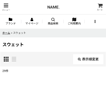
NAME.
メニュー
カート
ブランド
マイページ
商品検索
ご利用案内
ホーム
>
スウェット
スウェット
表示順変更
閉じる
29
件
表示数
:
並び順
: