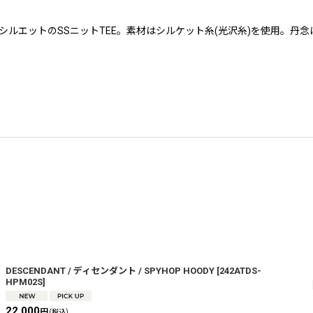
したビッグシルエットのSSニットTEE。素材はシルケット糸(光沢糸)を使
DESCENDANT / ディセンダント / SPYHOP HOODY
[
242ATDS-
HPM02S
]
22,000
円
(税込)