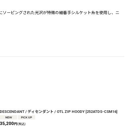
用。丹念にソーピングされた光沢が特徴の細番手シルケット糸を使用し、ニ
DESCENDANT / ディセンダント / OTL ZIP HOODY
[
252ATDS-CSM16
]
D
C
35,200
円
(税込)
3