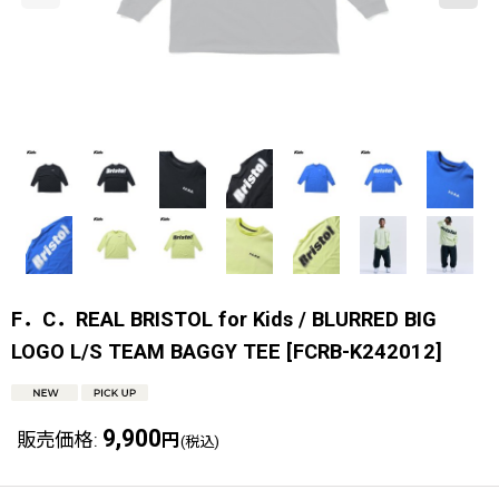
F．C．REAL BRISTOL for Kids / BLURRED BIG
LOGO L/S TEAM BAGGY TEE
[
FCRB-K242012
]
9,900
販売価格
:
円
(税込)