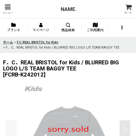
NAME.
メニュー
カート
ブランド
マイページ
商品検索
ご利用案内
ホーム
>
F.C.REAL BRISTOL for Kids
>
F．C．REAL BRISTOL for Kids / BLURRED BIG LOGO L/S TEAM BAGGY TEE
F．C．REAL BRISTOL for Kids / BLURRED BIG
LOGO L/S TEAM BAGGY TEE
[
FCRB-K242012
]