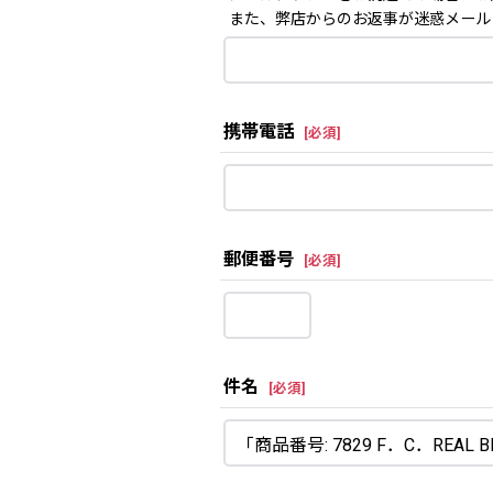
また、弊店からのお返事が迷惑メール
携帯電話
[
必須
]
郵便番号
[
必須
]
件名
[
必須
]