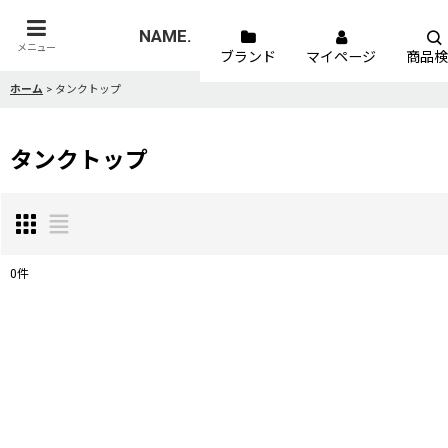
NAME.
メニュー
ブランド
マイページ
商品検
ホーム
>
タンクトップ
タンクトップ
0
件
表示数
:
並び順
: