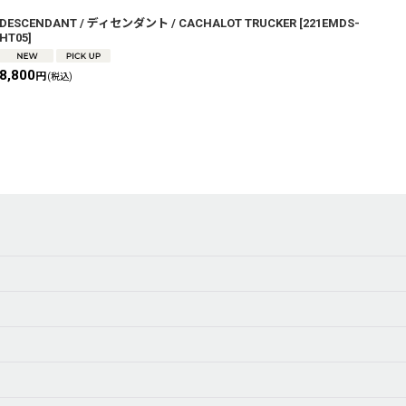
DESCENDANT / ディセンダント / CACHALOT TRUCKER
[
221EMDS-
D
HT05
]
H
8,800
8
円
(税込)