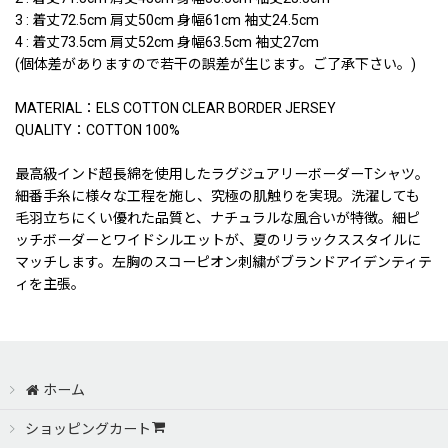
3 : 着丈72.5cm 肩丈50cm 身幅61cm 袖丈24.5cm
4 : 着丈73.5cm 肩丈52cm 身幅63.5cm 袖丈27cm
(個体差がありますので若干の誤差が生じます。ご了承下さい。)
MATERIAL：ELS COTTON CLEAR BORDER JERSEY
QUALITY：COTTON 100%
最高級インド超長綿を使用したラグジュアリーボーダーTシャツ。
細番手糸に様々な工程を施し、究極の肌触りを実現。洗濯しても
毛羽立ちにくい優れた品質と、ナチュラルな風合いが特徴。細ピ
ッチボーダーとワイドシルエットが、夏のリラックススタイルに
マッチします。左胸のスコーピオン刺繍がブランドアイデンティテ
ィを主張。
ホーム
ショッピングカート