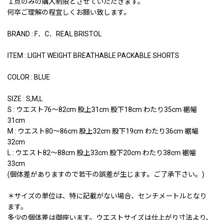
１点のみの購入制限とさせていただきます。
何卒ご理解の程宜しくお願い致します。
BRAND : F．C．REAL BRISTOL
ITEM : LIGHT WEIGHT BREATHABLE PACKABLE SHORTS
COLOR : BLUE
SIZE : S,M,L
S : ウエスト76〜82cm 股上31cm 股下18cm わたり35cm 裾幅
31cm
M : ウエスト80〜86cm 股上32cm 股下19cm わたり36cm 裾幅
32cm
L : ウエスト82〜88cm 股上33cm 股下20cm わたり38cm 裾幅
33cm
(個体差がありますので若干の誤差が生じます。ご了承下さい。)
＊サイズの単位は、特に記載がない場合、センチメートルとなり
ます。
多少の個体差は御座います。ウエストサイズは仕上がり寸法より、