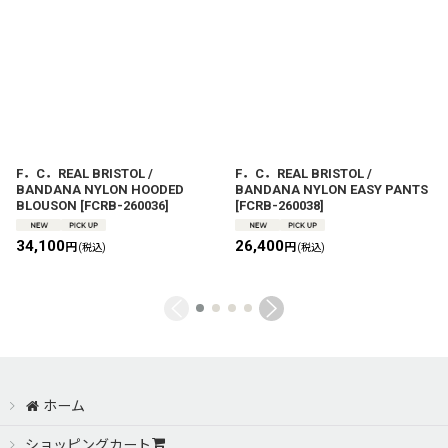
F．C．REAL BRISTOL /
F．C．REAL BRISTOL /
BANDANA NYLON HOODED
BANDANA NYLON EASY PANTS
BLOUSON
[
FCRB-260036
]
[
FCRB-260038
]
34,100
26,400
円
円
(税込)
(税込)
ホーム
ショッピングカート