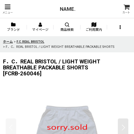
NAME.
メニュー
カート
ブランド
マイページ
商品検索
ご利用案内
ホーム
>
F.C.REAL BRISTOL
>
F．C．REAL BRISTOL / LIGHT WEIGHT BREATHABLE PACKABLE SHORTS
F．C．REAL BRISTOL / LIGHT WEIGHT
BREATHABLE PACKABLE SHORTS
[
FCRB-260046
]