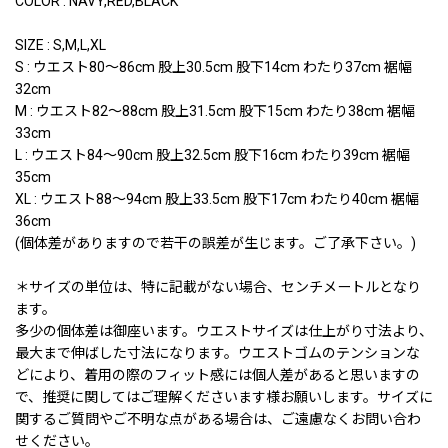
COLOR : NAVY,RED,BLACK
SIZE : S,M,L,XL
S : ウエスト80〜86cm 股上30.5cm 股下14cm わたり37cm 裾幅
32cm
M : ウエスト82〜88cm 股上31.5cm 股下15cm わたり38cm 裾幅
33cm
L : ウエスト84〜90cm 股上32.5cm 股下16cm わたり39cm 裾幅
35cm
XL : ウエスト88〜94cm 股上33.5cm 股下17cm わたり40cm 裾幅
36cm
(個体差がありますので若干の誤差が生じます。ご了承下さい。)
＊サイズの単位は、特に記載がない場合、センチメートルとなり
ます。
多少の個体差は御座います。ウエストサイズは仕上がり寸法より、
最大まで伸ばした寸法になります。ウエストゴムのテンションな
どにより、着用の際のフィット感には個人差があると思いますの
で、推奨に関してはご理解くださいます様お願いします。サイズに
関するご質問やご不明な点がある場合は、ご遠慮なくお問い合わ
せください。