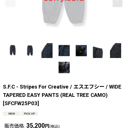
S.F.C - Stripes For Creative / エスエフシー / WIDE
TAPERED EASY PANTS (REAL TREE CAMO)
[
SFCFW25P03
]
35,200
販売価格
:
円
(税込)