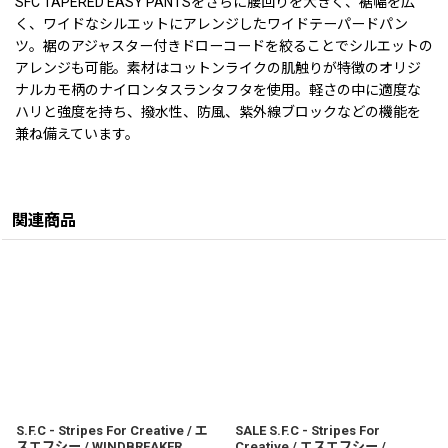
SFC TAPERED EASY PANTSをさらに腰回りを大きく、裾幅を広
く、ワイドなシルエットにアレンジしたワイドテーパードパン
ツ。裾のアジャスター付きドローコードを絞ることでシルエットの
アレンジも可能。素材はコットンライクの肌触りが特徴のオリジ
ナルカモ柄のナイロンタスランタフタを使用。軽さの中に適度な
ハリと強度を持ち、撥水性、防風、紫外線ブロックなどの機能を
兼ね備えています。
関連商品
S.F.C - Stripes For Creative / エ
SALE S.F.C - Stripes For
スエフシー / WINDBREAKER
Creative / エスエフシー /