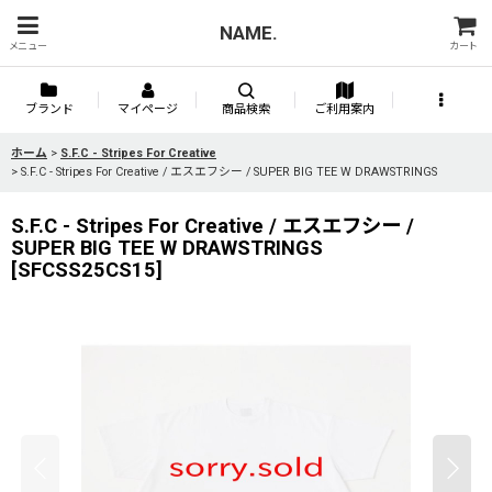
NAME.
メニュー
カート
ブランド
マイページ
商品検索
ご利用案内
ホーム
>
S.F.C - Stripes For Creative
>
S.F.C - Stripes For Creative / エスエフシー / SUPER BIG TEE W DRAWSTRINGS
S.F.C - Stripes For Creative / エスエフシー /
SUPER BIG TEE W DRAWSTRINGS
[
SFCSS25CS15
]