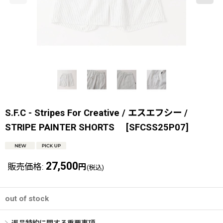
S.F.C - Stripes For Creative / エスエフシー /
STRIPE PAINTER SHORTS
[
SFCSS25P07
]
27,500
販売価格
:
円
(税込)
out of stock