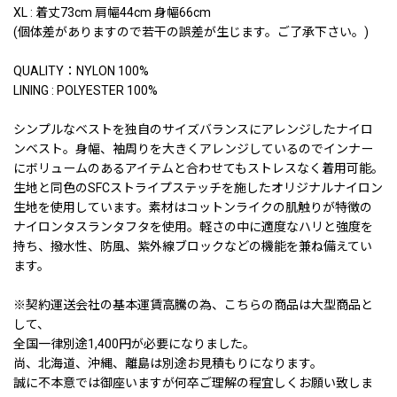
XL : 着丈73cm 肩幅44cm 身幅66cm
(個体差がありますので若干の誤差が生じます。ご了承下さい。)
QUALITY：NYLON 100%
LINING : POLYESTER 100%
シンプルなベストを独自のサイズバランスにアレンジしたナイロ
ンベスト。身幅、袖周りを大きくアレンジしているのでインナー
にボリュームのあるアイテムと合わせてもストレスなく着用可能。
生地と同色のSFCストライプステッチを施したオリジナルナイロン
生地を使用しています。素材はコットンライクの肌触りが特徴の
ナイロンタスランタフタを使用。軽さの中に適度なハリと強度を
持ち、撥水性、防風、紫外線ブロックなどの機能を兼ね備えてい
ます。
※契約運送会社の基本運賃高騰の為、こちらの商品は大型商品と
して、
全国一律別途1,400円が必要になりました。
尚、北海道、沖縄、離島は別途お見積もりになります。
誠に不本意では御座いますが何卒ご理解の程宜しくお願い致しま