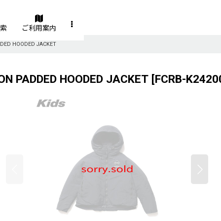
索
ご利用案内
ADDED HOODED JACKET
TION PADDED HOODED JACKET
[
FCRB-K2420