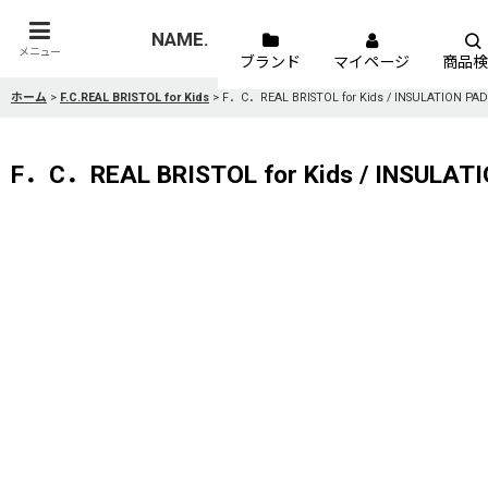
NAME.
メニュー
ブランド
マイページ
商品検
ホーム
>
F.C.REAL BRISTOL for Kids
>
F．C．REAL BRISTOL for Kids / INSULATION P
F．C．REAL BRISTOL for Kids / INSULA