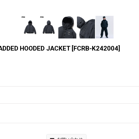
 PADDED HOODED JACKET
[
FCRB-K242004
]