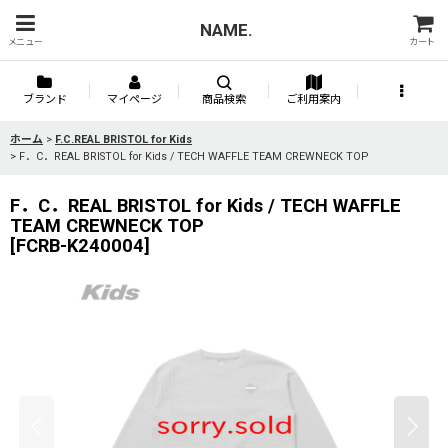
NAME.
メニュー
カート
ブランド
マイページ
商品検索
ご利用案内
ホーム
>
F.C.REAL BRISTOL for Kids
>
F．C．REAL BRISTOL for Kids / TECH WAFFLE TEAM CREWNECK TOP
F．C．REAL BRISTOL for Kids / TECH WAFFLE
TEAM CREWNECK TOP
[
FCRB-K240004
]