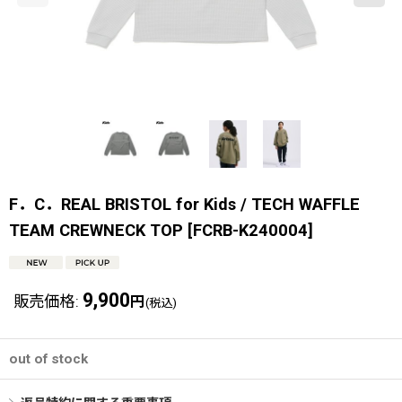
F．C．REAL BRISTOL for Kids / TECH WAFFLE
TEAM CREWNECK TOP
[
FCRB-K240004
]
9,900
販売価格
:
円
(税込)
out of stock